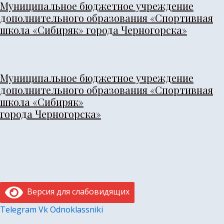
Муниципальное бюджетное учреждение
Перейти
дополнительного образования «Спортивная
к
школа «Сибиряк» города Черногорска»
содержимому
Муниципальное бюджетное учреждение
дополнительного образования «Спортивная
школа «Сибиряк»
города Черногорска»
Версия для слабовидящих
Telegram
Vk
Odnoklassniki